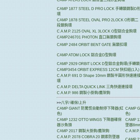
CAMP ATLAS LOCK 鋁合金二段D型鉤環
CAMP 1877 STEEL D PRO LOCK 手轉鎖鋼製D
環
CAMP 1878 STEEL OVAL PRO 2LOCK O形鋼二
段鎖鉤環
C.A.M.P. 2125 OVAL XL 3LOCK O型鋁合金鉤環
CAMP246701 PHOTON 直口無鎖鉤環
CAMP 2484 ORBIT BENT GATE 無鎖扣環
CAMP ATOM LOCK 鋁合金D型鉤環
CAMP 2929 ORBIT LOCK D型鋁合金鉤環(手轉鎖
CAMP3454 ORBIT EXPRESS 12CM 快扣組(1入)
C.A.M.P. 691 D Shape 10mm 鋼製半圓形快速連
環
C.A.M.P. DELTA QUICK LINK 三角快速連接環
C.A.M.P. 986 鋼製小掛鉤/鷹架鉤
>>
八字/ 確保/上升
CAMP GIANT 防驚慌自動制停下降器(紅
CAMP 
色)
色)
CAMP 1232 OTTO WINGS 下降器確保
CAMP 1
器沙魚頭
墜器8m
CAMP 2017 鋼製大掛鉤/鷹架鉤
C.A.M.
C.A.M.P. 2078 COBRA 20 鋼索防墜器
CAMP 