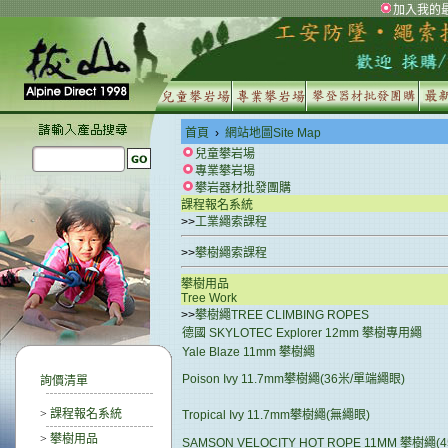
加入我的
首頁
›
網站地圖Site Map
兒童攀岩場
專業攀岩場
攀岩器材批發團購
課程報名系統
>>
工業繩索課程
>>
攀樹繩索課程
攀樹用品
Tree Work
>>
攀樹繩TREE CLIMBING ROPES
德國 SKYLOTEC Explorer 12mm 攀樹專用繩
Yale Blaze 11mm 攀樹繩
Poison Ivy 11.7mm攀樹繩(36米/單端繩眼)
詢價清單
>
課程報名系統
Tropical Ivy 11.7mm攀樹繩(無繩眼)
>
攀樹用品
SAMSON VELOCITY HOT ROPE 11MM 攀樹繩(4