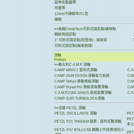
延伸支點扁帶
吊重帶
12mm不鏽鋼耳片L型
貓眼
>>
美國ClimbTech可拆式固定點/確保點
鋼樑用固定點
1" 可拆式固定點(防墜用) - 無現貨
可拆式固定點(軸承鉤環)
滑輪
Pulleys
>>
義大利C.A.M.P. 滑輪
CAMP WING 2 直列式滑輪
C.A
CAMP 2049 OYSSA 滑輪省力系統
CA
CAMP Tethys 移動側板滑輪
CA
CAMP Dryad Pro 側板滾珠雙滑輪
CA
C.A.M.P.2160 JANUS 高效能雙滑輪
C.
CAMP 3185 TURBOLOCK滑輪
>>
法國 PETZL 滑輪
PETZL OSCILLANTE 滑輪
PE
PE
PETZL P21 TANDEM 鋁質 - 直列式雙滑輪
承上
PETZL P47 ROLLCAB 鋼纜上作拯救用的小
PE