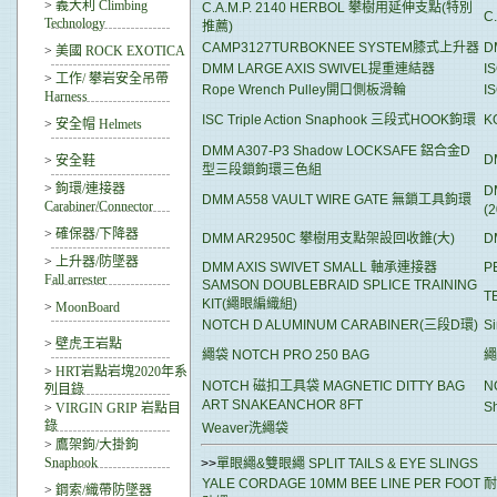
>
義大利 Climbing
C.A.M.P. 2140 HERBOL 攀樹用延伸支點(特別
C
Technology
推薦)
CAMP3127TURBOKNEE SYSTEM膝式上升器
D
>
美國 ROCK EXOTICA
DMM LARGE AXIS SWIVEL提重連結器
I
>
工作/ 攀岩安全吊帶
Rope Wrench Pulley開口側板滑輪
I
Harness
ISC Triple Action Snaphook 三段式HOOK鉤環
K
>
安全帽 Helmets
DMM A307-P3 Shadow LOCKSAFE 鋁合金D
D
>
安全鞋
型三段鎖鉤環三色組
>
鉤環/連接器
D
DMM A558 VAULT WIRE GATE 無鎖工具鉤環
Carabiner/Connector
(
>
確保器/下降器
DMM AR2950C 攀樹用支點架設回收錐(大)
D
>
上升器/防墜器
DMM AXIS SWIVET SMALL 軸承連接器
P
Fall arrester
SAMSON DOUBLEBRAID SPLICE TRAINING
T
KIT(繩眼編織組)
>
MoonBoard
NOTCH D ALUMINUM CARABINER(三段D環)
S
>
壁虎王岩點
繩袋 NOTCH PRO 250 BAG
繩
>
HRT岩點岩塊2020年系
NOTCH 磁扣工具袋 MAGNETIC DITTY BAG
N
列目錄
ART SNAKEANCHOR 8FT
S
>
VIRGIN GRIP 岩點目
錄
Weaver洗繩袋
>
鷹架鉤/大掛鉤
Snaphook
>>
單眼繩&雙眼繩 SPLIT TAILS & EYE SLINGS
YALE CORDAGE 10MM BEE LINE PER FOOT
>
鋼索/織帶防墜器