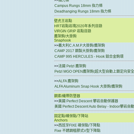
>>
指力條
Campus Rungs 18mm 指力條
Deadhanging Rungs 18mm 指力條
壁虎王岩點
HRT岩點岩塊2020年系列目錄
VIRGIN GRIP 岩點目錄
鷹架鉤/大掛鉤
Snaphook
>>
義大利C.A.M.P.大掛鉤/鷹架鉤
CAMP 2017 鋼製大掛鉤/鷹架鉤
CAMP 995 HERCULES - Hook 鋁合金鉤環
>>
法國 Petzl 鷹架鉤
Petzl MGO OPEN鷹架鉤(超大型自動上鎖定向安
>>
ALFA 鷹架鉤
ALFA Aluminum Snap Hook 大掛鉤/鷹架鉤
鋼索/織帶防墜器
>>
美國 Perfect Descent 攀岩自動保護器
美國 Perfect Descent Auto Belay - Indoor攀
固定點/確保點/下降站
Anchors
>>
西班牙FIXE 確保點/下降點
Fixe 不銹鋼植膠式V型下降點