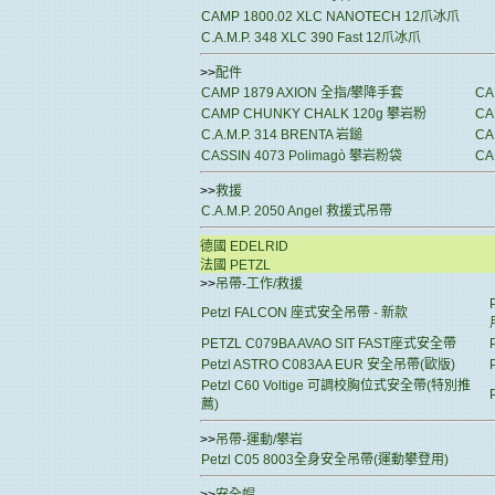
CAMP 1800.02 XLC NANOTECH 12爪冰爪
C.A.M.P. 348 XLC 390 Fast 12爪冰爪
>>
配件
CAMP 1879 AXION 全指/攀降手套
CA
CAMP CHUNKY CHALK 120g 攀岩粉
CA
C.A.M.P. 314 BRENTA 岩鎚
CA
CASSIN 4073 Polimagò 攀岩粉袋
CA
>>
救援
C.A.M.P. 2050 Angel 救援式吊帶
德國 EDELRID
法國 PETZL
>>
吊帶-工作/救援
Petzl FALCON 座式安全吊帶 - 新款
PETZL C079BA AVAO SIT FAST座式安全帶
Petzl ASTRO C083AA EUR 安全吊帶(歐版)
Petzl C60 Voltige 可調校胸位式安全帶(特別推
薦)
>>
吊帶-運動/攀岩
Petzl C05 8003全身安全吊帶(運動攀登用)