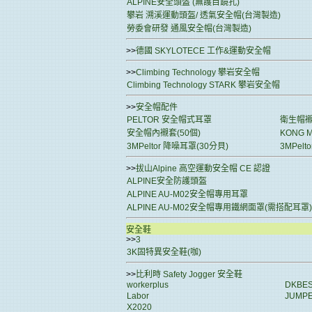
ALPINE安全頭盔 (無護目鏡孔)
攀岩 溯溪運動頭盔/ 透氣安全帽(台灣製造)
勞委會研發 通風安全帽(台灣製造)
>>
德國 SKYLOTECE 工作&運動安全帽
>>
Climbing Technology 攀岩安全帽
Climbing Technology STARK 攀岩安全帽
>>
安全帽配件
PELTOR 安全帽式耳罩
衛生帽
安全帽內襯套(50個)
KONG 
3MPeltor 降噪耳罩(30分貝)
3MPel
>>
拔山Alpine 高空運動安全帽 CE 認證
ALPINE安全防護頭盔
ALPINE AU-M02安全帽專用耳罩
ALPINE AU-M02安全帽專用鐵網面罩(需搭配耳罩)
安全鞋
>>
3
3K固特異安全鞋(咖)
>>
比利時 Safety Jogger 安全鞋
workerplus
DKBE
Labor
JUMP
X2020