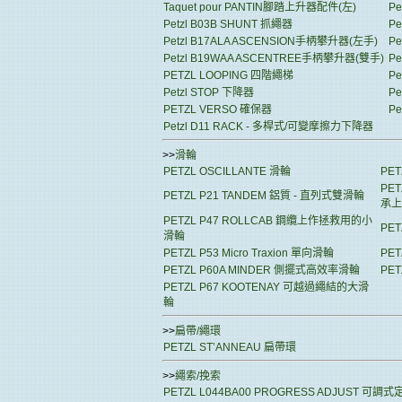
Taquet pour PANTIN腳踏上升器配件(左)
P
Petzl B03B SHUNT 抓繩器
P
Petzl B17ALA ASCENSION手柄攀升器(左手)
P
Petzl B19WAA ASCENTREE手柄攀升器(雙手)
P
PETZL LOOPING 四階繩梯
P
Petzl STOP 下降器
Pe
PETZL VERSO 確保器
Pe
Petzl D11 RACK - 多桿式/可變摩擦力下降器
>>
滑輪
PETZL OSCILLANTE 滑輪
PE
PE
PETZL P21 TANDEM 鋁質 - 直列式雙滑輪
承上
PETZL P47 ROLLCAB 鋼纜上作拯救用的小
PE
滑輪
PETZL P53 Micro Traxion 單向滑輪
PE
PETZL P60A MINDER 側擺式高效率滑輪
PE
PETZL P67 KOOTENAY 可越過繩結的大滑
輪
>>
扁帶/繩環
PETZL ST’ANNEAU 扁帶環
>>
繩索/挽索
PETZL L044BA00 PROGRESS ADJUST 可調