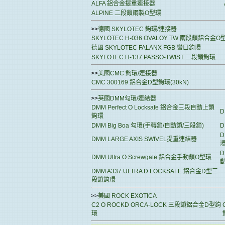
ALFA 鋁合金提重連接器
ALPINE 二段鎖鋼製O型環
>>
德國 SKYLOTEC 鉤環/連接器
SKYLOTEC H-036 OVALOY TW 兩段鎖鋁合金O
德國 SKYLOTEC FALANX FGB 彎口鉤環
SKYLOTEC H-137 PASSO-TWIST 二段鎖鉤環
>>
美國CMC 鉤環/連接器
CMC 300169 鋁合金D型鉤環(30kN)
>>
英國DMM勾環/連結器
DMM Perfect O Locksafe 鋁合金三段自動上鎖
D
鉤環
DMM Big Boa 勾環(手轉鎖/自動鎖/三段鎖)
D
D
DMM LARGE AXIS SWIVEL提重連結器
D
DMM Ultra O Screwgate 鋁合金手動鎖O型環
DMM A337 ULTRA D LOCKSAFE 鋁合金D型三
段鎖鉤環
>>
美國 ROCK EXOTICA
C2 O ROCKD ORCA-LOCK 三段鎖鋁合金D型鉤
環