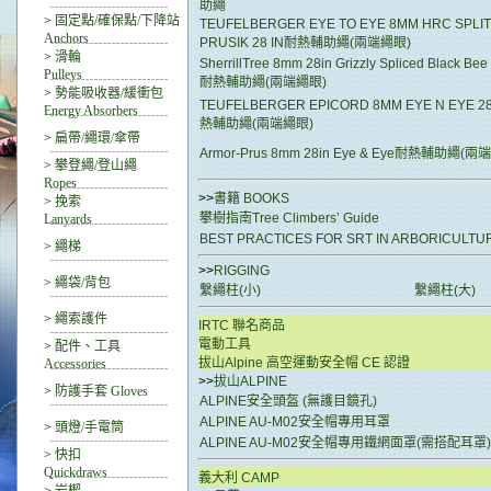
助繩
>
固定點/確保點/下降站
TEUFELBERGER EYE TO EYE 8MM HRC SPLIT 
Anchors
PRUSIK 28 IN耐熱輔助繩(兩端繩眼)
>
滑輪
SherrillTree 8mm 28in Grizzly Spliced Black Bee
Pulleys
耐熱輔助繩(兩端繩眼)
>
勢能吸收器/緩衝包
TEUFELBERGER EPICORD 8MM EYE N EYE 2
Energy Absorbers
熱輔助繩(兩端繩眼)
>
扁帶/繩環/傘帶
Armor-Prus 8mm 28in Eye & Eye耐熱輔助繩(兩
>
攀登繩/登山繩
Ropes
>>
書籍 BOOKS
>
挽索
攀樹指南Tree Climbers’ Guide
Lanyards
BEST PRACTICES FOR SRT IN ARBORICUL
>
繩梯
>>
RIGGING
>
繩袋/背包
繫繩柱(小)
繫繩柱(大)
>
繩索護件
IRTC 聯名商品
電動工具
>
配件、工具
拔山Alpine 高空運動安全帽 CE 認證
Accessories
>>
拔山ALPINE
>
防護手套 Gloves
ALPINE安全頭盔 (無護目鏡孔)
ALPINE AU-M02安全帽專用耳罩
>
頭燈/手電筒
ALPINE AU-M02安全帽專用鐵網面罩(需搭配耳罩)
>
快扣
Quickdraws
義大利 CAMP