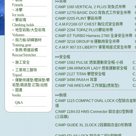
>
岩楔
>>
吊帶
Friends
CAMP 106I VERTICAL 2 PLUS 背負式吊帶
>
冰攀
CAMP 1275I BASIC DUO 背負式工作安全吊帶
Ice tools
CAMP 0205 FLINT 攀岩吊帶
>
攀岩塊
C.A.M.P.2166 GT CHEST 胸位式安全肩帶
Climbing holds
>
地型岩點/大型岩塊
CAMP 2294 TOPAZ PLUS攀岩吊帶
Volumes
CAMP GT TURBO Harness 2780 全身安全吊帶
>
指力板/訓練器材
CAMP 3216 GROUP III 運動用安全吊帶
Training gear
C.A.M.P. 907.03 LIBERTY 軍警用座式安全吊帶
>
急救/救援設備
Rescue/Stretcher
>>
安全帽
>
施工安全
CAMP 1582 PULSE 透氣運動安全帽-小孩
C
CAMP 198 ARMOUR LADY 透氣運動安全帽
C
>
工業用三腳架
CAMP 2127 TITAN 攀登安全帽
C
Tripod
CAMP 3496 PAXA H 耳罩
C
>
運動保護墊/體操墊/攀
岩墊/跳高墊 訂製/出租
CAMP 748 ARES AIR 工作頭盔(透氣型)
C
>
圖書
books
>>
鉤環
CAMP 1115 COMPACT OVAL LOCK O型鋁合金
Q&A
環
CAMP 1184.03 HMS Connector 鋁合金D型鉤環
(三段鎖)
CAMP GUIDE XL 2LOCK 2段鎖鋁合金D形鉤環