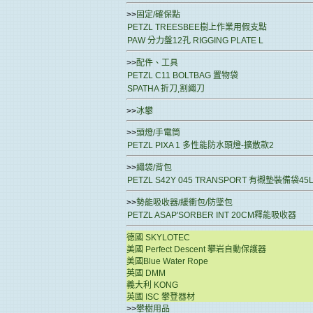
>>
固定/確保點
PETZL TREESBEE樹上作業用假支點
PAW 分力盤12孔 RIGGING PLATE L
>>
配件、工具
PETZL C11 BOLTBAG 置物袋
SPATHA 折刀,割繩刀
>>
冰攀
>>
頭燈/手電筒
PETZL PIXA 1 多性能防水頭燈-擴散款2
>>
繩袋/背包
PETZL S42Y 045 TRANSPORT 有襯墊裝備袋45
>>
勢能吸收器/緩衝包/防墜包
PETZL ASAP'SORBER INT 20CM釋能吸收器
德國 SKYLOTEC
美國 Perfect Descent 攀岩自動保護器
美國Blue Water Rope
英國 DMM
義大利 KONG
英國 ISC 攀登器材
>>
攀樹用品