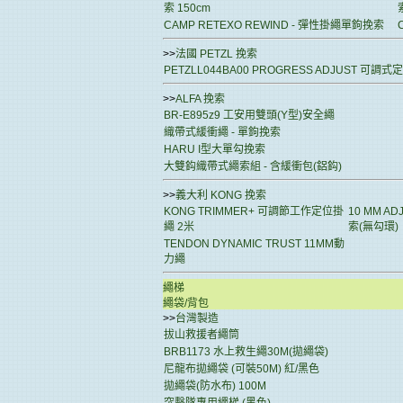
索 150cm
CAMP RETEXO REWIND - 彈性掛繩單鉤挽索
>>
法國 PETZL 挽索
PETZLL044BA00 PROGRESS ADJUST 可調
>>
ALFA 挽索
BR-E895z9 工安用雙頭(Y型)安全繩
織帶式緩衝繩 - 單鉤挽索
HARU I型大單勾挽索
大雙鈎織帶式繩索組 - 含緩衝包(鋁鈎)
>>
義大利 KONG 挽索
KONG TRIMMER+ 可調節工作定位掛
10 MM AD
繩 2米
索(無勾環)
TENDON DYNAMIC TRUST 11MM動
力繩
繩梯
繩袋/背包
>>
台灣製造
拔山救援者繩筒
BRB1173 水上救生繩30M(拋繩袋)
尼龍布拋繩袋 (可裝50M) 紅/黑色
拋繩袋(防水布) 100M