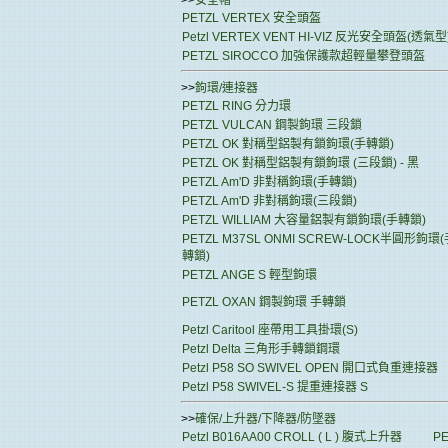
>>
安全帽
PETZL VERTEX 安全頭盔
Petzl VERTEX VENT HI-VIZ 反光安全頭盔(透氣型
PETZL SIROCCO 加強保護款超輕量攀登頭盔
>>
鉤環/連接器
PETZL RING 分力環
PETZL VULCAN 鋼製鉤環 三段鎖
PETZL OK 對稱型鋁製有鎖鉤環(手轉鎖)
PETZL OK 對稱型鋁製有鎖鉤環 (三段鎖) - 黑
PETZL Am'D 非對稱鉤環(手轉鎖)
PETZL Am'D 非對稱鉤環(三段鎖)
PETZL WILLIAM 大容量鋁製有鎖鉤環(手轉鎖)
PETZL M37SL ONMI SCREW-LOCK半圓形鉤環(
轉鎖)
PETZL ANGE S 輕型鉤環
PETZL OXAN 鋼製鉤環 手轉鎖
Petzl Caritool 座帶用工具掛環(S)
Petzl Delta 三角形手轉鎖鋼環
Petzl P58 SO SWIVEL OPEN 開口式負重連接器
Petzl P58 SWIVEL-S 提重連接器 S
>>
確保/上升器/下降器/防墜器
Petzl B016AA00 CROLL ( L ) 腹式上升器
P