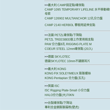
>>
義大利 CAMP固定點/確保點
CAMP 1095 TEMPORARY LIFELINE 水平移動
母索
CAMP 126902 MULTIANCHOR 12孔分力盤
CAMP 2140 HERBOL 攀樹用延伸支點
>>
法國 PETZL確保點/下降點
PETZL TREESBEE樹上作業用假支點
PAW 分力盤8孔 RIGGING PLATE M
COEUR STEEL 12mm確保點 (20入)
>>
德國 SKYLOTEC
德國SKYLOTEC 10mm不鏽鋼耳片
>>
義大利 KONG
KONG FIX SOLEYMIEUX 膨脹螺絲
KONG Pentaplan 分力盤(五孔)
>>
英國 ISC
ISC Rigging Plate-Small 小分力盤
HALO分力盤(大)70KN
>>
台製確保點/下降站
專利合金鋼膨脹錨栓(壁虎)