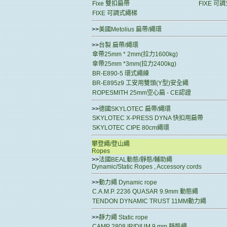
Fixe 雙扣扁帶
FIXE 可
FIXE 可調式繩梯
>>
美國Metolius 扁帶/繩環
>>
台製 扁帶/繩環
傘帶25mm * 2mm(拉力1600kg)
傘帶25mm *3mm(拉力2400kg)
BR-E890-5 環式繩練
BR-E895z9 工安用雙頭(Y型)安全繩
ROPESMITH 25mm空心扁 - CE認證
>>
德國SKYLOTEC 扁帶/繩環
SKYLOTEC X-PRESS DYNA 快扣用扁帶
SKYLOTEC CIPE 80cm繩環
攀登繩/登山繩
Ropes
>>
法國BEAL動態/靜態/輔助繩
Dynamic/Static Ropes , Accessory cords
>>
動力繩 Dynamic rope
C.A.M.P. 2236 QUASAR 9.9mm 動態繩
TENDON DYNAMIC TRUST 11MM動力繩
>>
靜力繩 Static rope
CAMP 2808 IRIDIUM 9 mm 靜態繩