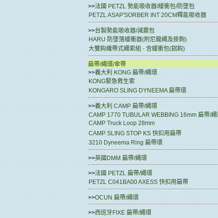
>>
法國 PETZL 勢能吸收器/緩衝包/防墜包
PETZL ASAP'SORBER INT 20CM釋能吸收器
>>
台製勢能吸收器/減震包
HARU 防墜落緩衝器(附尼龍繩及掛鉤)
大雙鈎織帶式繩索組 - 含緩衝包(鋁鈎)
扁帶/繩環/傘帶
>>
義大利 KONG 扁帶/繩環
KONG緊急救生索
KONGARO SLING DYNEEMA 扁帶環
>>
義大利 CAMP 扁帶/繩環
CAMP 1770 TUBULAR WEBBING 16mm 扁帶/
CAMP Truck Loop 28mm
CAMP SLING STOP KS 快扣用扁帶
3210 Dyneema Ring 扁帶環
>>
英國DMM 扁帶/繩環
>>
法國 PETZL 扁帶/繩環
PETZL C041BA00 AXESS 快扣用扁帶
>>
OCUN 扁帶/繩環
>>
西班牙FIXE 扁帶/繩環