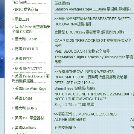
Tree Work
單端繩眼)
Samson Voyager Rope 11.8mm 攀樹繩(無繩眼)
>
IRTC 聯名商品
>>
攀樹吊帶&防護HARNESSES&TREE SAFETY
>
電動工具
HUSQVARNA鏈鋸擋褲
>
拔山Alpine 高空運動安
全帽 CE 認證
進階型 BRC7033-2攀樹吊帶 (兩側附有D環)
>
義大利 CAMP
CAMP 3125 TREE ACCESS ST 攀樹用座式安全
吊帶
>
德國 EDELRID
Petzl SEQUOIA SRT 攀樹安全吊帶
TreeMotion S.light Harness by Teufelberger 攀樹
>
法國 PETZL
吊帶
>
德國 SKYLOTEC
>>
投擲組THROWLINES & WEIGHTS
>
美國 Perfect Descent 攀
ROPESMITH CUBE 行動可折疊投擲繩收納箱
岩自動保護器
PETZL JET 豆袋 / 10.6oz
>
美國Blue Water Rope
SherrillTree 拋繩袋(藍網)
NOTCH ACCULINE THROWLINE 2.2MM 180FT
>
英國 DMM
NOTCH THROW WEIGHT 14OZ
Zing It 1.75mm*180 拋繩
>
義大利 KONG
>>
攀樹配件CLIMBING ACCESSORIES
>
英國 ISC 攀登器材
ALPINE 繩索保護套
A
延伸支點扁帶
P
>
美國MadRock