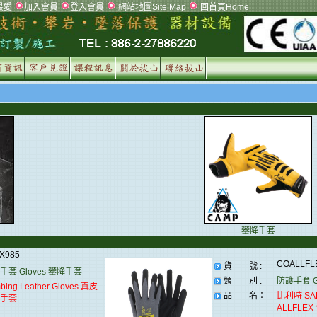
最愛
加入會員
登入會員
網站地圖Site Map
回首頁Home
攀降手套
7X985
COALLF
貨 號 :
手套 Gloves
攀降手套
類 別 :
防護手套 Gl
mbing Leather Gloves 真皮
品 名：
比利時 SAF
手套
ALLFLE