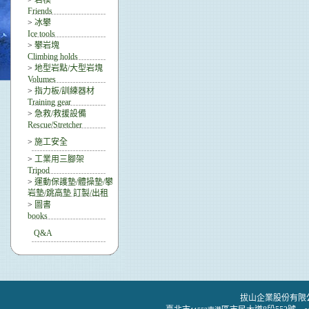
>
岩楔
Friends
>
冰攀
Ice tools
>
攀岩塊
Climbing holds
>
地型岩點/大型岩塊
Volumes
>
指力板/訓練器材
Training gear
>
急救/救援設備
Rescue/Stretcher
>
施工安全
>
工業用三腳架
Tripod
>
運動保護墊/體操墊/攀
岩墊/跳高墊 訂製/出租
>
圖書
books
Q&A
拔山企業股份有限