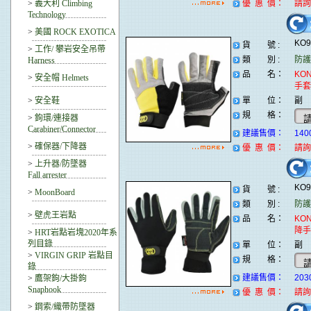
>
義大利 Climbing
優 惠 價：
請詢
Technology
>
美國 ROCK EXOTICA
KO
貨 號 :
>
工作/ 攀岩安全吊帶
類 別 :
防護
Harness
品 名：
KON
>
安全帽 Helmets
手套
>
安全鞋
單 位：
副
規 格：
>
鉤環/連接器
Carabiner/Connector
建議售價：
140
>
確保器/下降器
優 惠 價：
請詢
>
上升器/防墜器
Fall arrester
KO
貨 號 :
>
MoonBoard
類 別 :
防護
>
壁虎王岩點
品 名：
KON
降手
>
HRT岩點岩塊2020年系
列目錄
單 位：
副
>
VIRGIN GRIP 岩點目
規 格：
錄
建議售價：
203
>
鷹架鉤/大掛鉤
Snaphook
優 惠 價：
請詢
>
鋼索/織帶防墜器