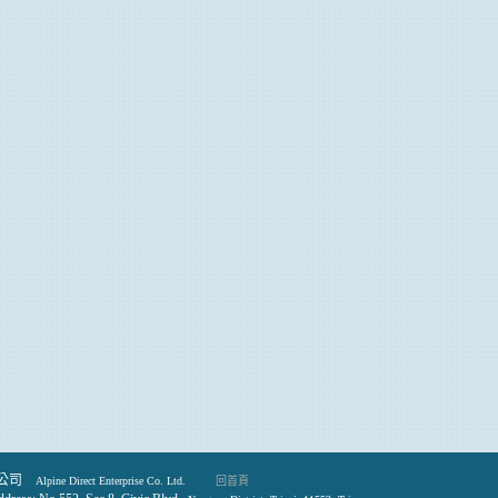
公司
Alpine Direct Enterprise Co.
Ltd.
回首頁