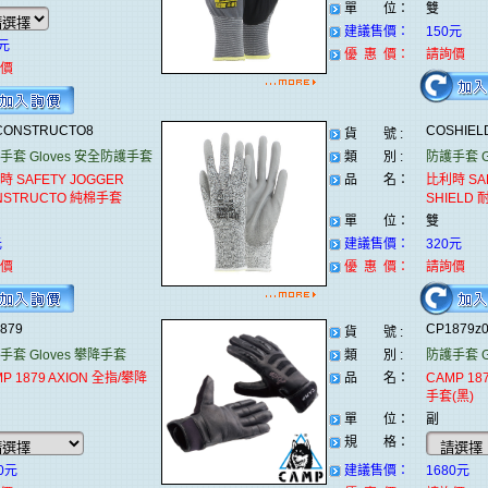
單 位：
雙
建議售價：
150元
0元
優 惠 價：
請詢價
價
CONSTRUCTO8
COSHIE
貨 號 :
手套 Gloves
安全防護手套
類 別 :
防護手套 Gl
時 SAFETY JOGGER
品 名：
比利時 SAF
NSTRUCTO 純棉手套
SHIELD
單 位：
雙
元
建議售價：
320元
價
優 惠 價：
請詢價
1879
CP1879z
貨 號 :
手套 Gloves
攀降手套
類 別 :
防護手套 Gl
P 1879 AXION 全指/攀降
品 名：
CAMP 18
手套(黑)
單 位：
副
規 格：
0元
建議售價：
1680元