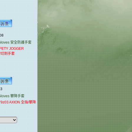
LD8
oves
安全防護手套
ETY JOGGER
 耐切割手套
03
oves
攀降手套
79z03 AXION 全指/攀降