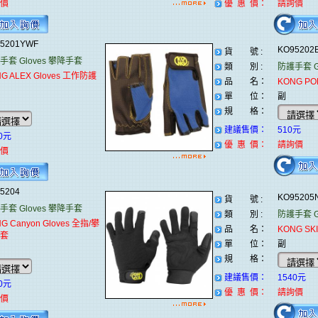
價
優 惠 價：
請詢價
95201YWF
KO9520
貨 號 :
手套 Gloves
攀降手套
類 別 :
防護手套 Gl
G ALEX Gloves 工作防護
品 名：
KONG PO
單 位：
副
規 格：
建議售價：
510元
0元
優 惠 價：
請詢價
價
95204
KO9520
貨 號 :
手套 Gloves
攀降手套
類 別 :
防護手套 Gl
G Canyon Gloves 全指/攀
品 名：
KONG SK
套
單 位：
副
規 格：
建議售價：
1540元
0元
優 惠 價：
請詢價
價