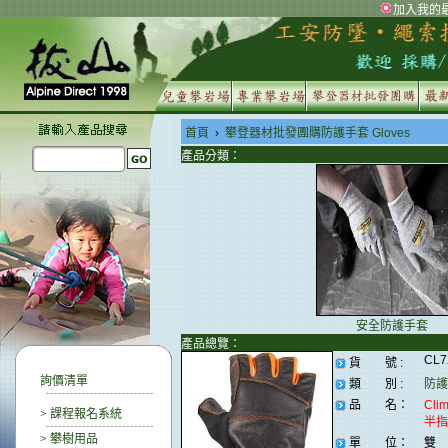
加入我的
首頁
›
攀登器材批發團購防護手套 Gloves
產品分類：
安全防護手套
產品總覽：
CL
貨 號 :
詢價清單
類 別 :
防護
品 名：
Cli
>
課程報名系統
半指
>
攀樹用品
單 位：
雙