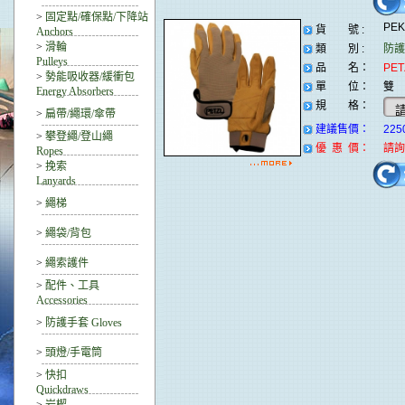
>
固定點/確保點/下降站
PE
貨 號 :
Anchors
>
滑輪
類 別 :
防護
Pulleys
品 名：
PE
>
勢能吸收器/緩衝包
單 位：
雙
Energy Absorbers
規 格：
>
扁帶/繩環/傘帶
建議售價：
225
>
攀登繩/登山繩
優 惠 價：
請詢
Ropes
>
挽索
Lanyards
>
繩梯
>
繩袋/背包
>
繩索護件
>
配件、工具
Accessories
>
防護手套 Gloves
>
頭燈/手電筒
>
快扣
Quickdraws