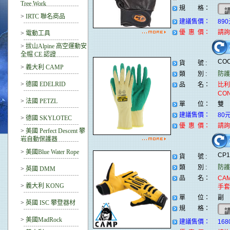
Tree Work
規 格：
>
IRTC 聯名商品
建議售價：
89
優 惠 價：
請詢
>
電動工具
>
拔山Alpine 高空運動安
全帽 CE 認證
CO
貨 號 :
>
義大利 CAMP
類 別 :
防護
>
德國 EDELRID
品 名：
比利
CO
>
法國 PETZL
單 位：
雙
建議售價：
80
>
德國 SKYLOTEC
優 惠 價：
請詢
>
美國 Perfect Descent 攀
岩自動保護器
>
美國Blue Water Rope
CP
貨 號 :
類 別 :
防護
>
英國 DMM
品 名：
CAM
>
義大利 KONG
手套
單 位：
副
>
英國 ISC 攀登器材
規 格：
>
美國MadRock
建議售價：
168