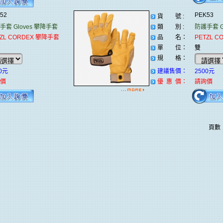
K52
PEK53
貨 號 :
手套 Gloves
攀降手套
類 別 :
防護手套 Gl
TZL CORDEX 攀降手套
品 名：
PETZL C
單 位：
雙
規 格：
0元
建議售價：
2500元
價
優 惠 價：
請詢價
頁數：