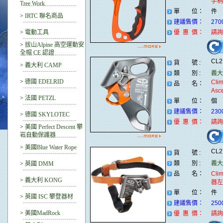
手柄
Tree Work
單 位：
件
>
IRTC 聯名商品
建議售價：
270
>
電動工具
優 惠 價：
請詢
>
拔山Alpine 高空運動安
全帽 CE 認證
CL
貨 號 :
>
義大利 CAMP
類 別 :
義大利
>
德國 EDELRID
Clim
品 名：
Asc
>
法國 PETZL
單 位：
個
建議售價：
230
>
德國 SKYLOTEC
優 惠 價：
請詢
>
美國 Perfect Descent 攀
岩自動保護器
>
美國Blue Water Rope
CL
貨 號 :
類 別 :
義大利
>
英國 DMM
品 名：
Cli
>
義大利 KONG
器左
單 位：
件
>
英國 ISC 攀登器材
建議售價：
250
>
美國MadRock
優 惠 價：
請詢