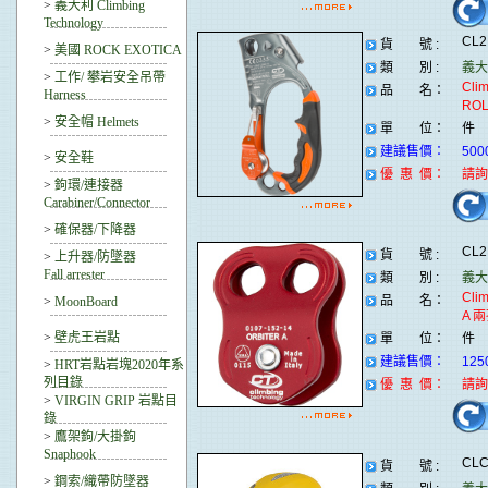
>
義大利 Climbing
Technology
CL
貨 號 :
>
美國 ROCK EXOTICA
類 別 :
義大利
>
工作/ 攀岩安全吊帶
Cli
品 名：
Harness
RO
>
安全帽 Helmets
單 位：
件
建議售價：
500
>
安全鞋
優 惠 價：
請詢
>
鉤環/連接器
Carabiner/Connector
>
確保器/下降器
CL
貨 號 :
>
上升器/防墜器
Fall arrester
類 別 :
義大利
Cli
品 名：
>
MoonBoard
A 
>
壁虎王岩點
單 位：
件
建議售價：
125
>
HRT岩點岩塊2020年系
列目錄
優 惠 價：
請詢
>
VIRGIN GRIP 岩點目
錄
>
鷹架鉤/大掛鉤
Snaphook
CLC
貨 號 :
>
鋼索/織帶防墜器