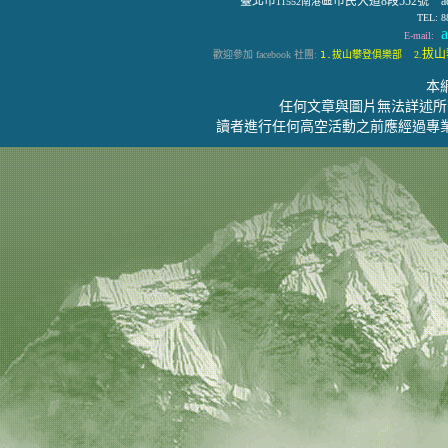
臺北市
區市民大道8段552號 address:
11552南港
TEL: 8
a
E-mail:
拔山攀
歡迎參加 facebook 社團:
1.拔山攀登俱樂部
2.
本
任何文章與圖片無法詳述所
讀者進行任何高空活動之前應經過專