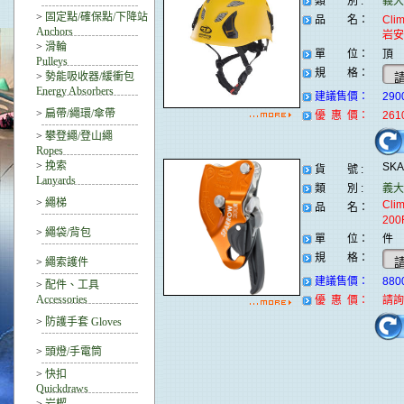
類 別 :
義大利
>
固定點/確保點/下降站
品 名：
Cli
Anchors
岩安
>
滑輪
單 位：
頂
Pulleys
規 格：
>
勢能吸收器/緩衝包
Energy Absorbers
建議售價：
290
>
扁帶/繩環/傘帶
優 惠 價：
261
>
攀登繩/登山繩
Ropes
>
挽索
SK
貨 號 :
Lanyards
類 別 :
義大利
>
繩梯
Cli
品 名：
20
>
繩袋/背包
單 位：
件
規 格：
>
繩索護件
建議售價：
880
>
配件、工具
Accessories
優 惠 價：
請詢
>
防護手套 Gloves
>
頭燈/手電筒
>
快扣
Quickdraws