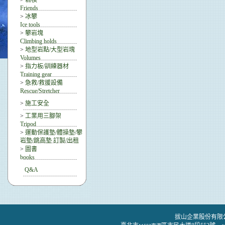
>
岩楔
Friends
>
冰攀
Ice tools
>
攀岩塊
Climbing holds
>
地型岩點/大型岩塊
Volumes
>
指力板/訓練器材
Training gear
>
急救/救援設備
Rescue/Stretcher
>
施工安全
>
工業用三腳架
Tripod
>
運動保護墊/體操墊/攀
岩墊/跳高墊 訂製/出租
>
圖書
books
Q&A
拔山企業股份有限