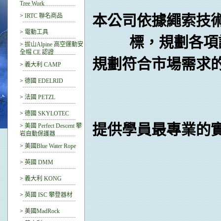
Tree Work
>
IRTC 聯名商品
本公司依據繩索技
>
電動工具
標，規劃各項
>
拔山Alpine 高空運動安
全帽 CE 認證
規劃符合市場需求
>
義大利 CAMP
>
德國 EDELRID
>
法國 PETZL
>
德國 SKYLOTEC
提供學員最專業的
>
美國 Perfect Descent 攀
岩自動保護器
>
美國Blue Water Rope
>
英國 DMM
>
義大利 KONG
>
英國 ISC 攀登器材
>
美國MadRock