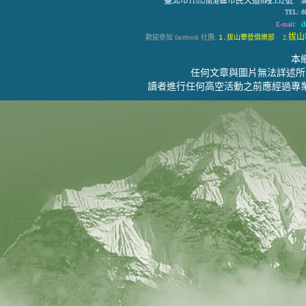
臺北市
區市民大道8段552號 address:
11552南港
TEL: 8
a
E-mail:
拔山攀
歡迎參加 facebook 社團:
1.拔山攀登俱樂部
2.
本
任何文章與圖片無法詳述所
讀者進行任何高空活動之前應經過專