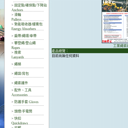
>
固定點/確保點/下降站
Anchors
>
滑輪
Pulleys
>
勢能吸收器/緩衝包
Energy Absorbers
>
扁帶/繩環/傘帶
>
攀登繩/登山繩
工業繩索
Ropes
產品總覽：
>
挽索
目前尚無任何資料
Lanyards
>
繩梯
>
繩袋/背包
>
繩索護件
>
配件、工具
Accessories
>
防護手套 Gloves
>
頭燈/手電筒
>
快扣
Quickdraws