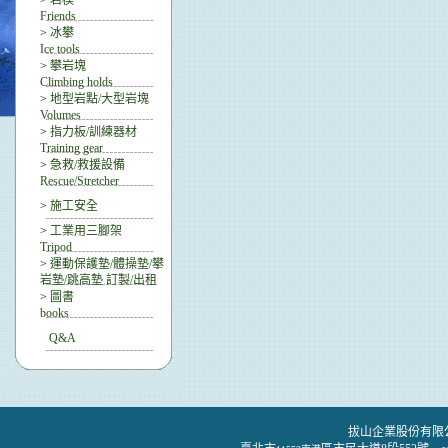
>
岩楔
Friends
>
冰攀
Ice tools
>
攀岩塊
Climbing holds
>
地型岩點/大型岩塊
Volumes
>
指力板/訓練器材
Training gear
>
急救/救援設備
Rescue/Stretcher
>
施工安全
>
工業用三腳架
Tripod
>
運動保護墊/體操墊/攀
岩墊/跳高墊 訂製/出租
>
圖書
books
Q&A
拔山企業股份有限