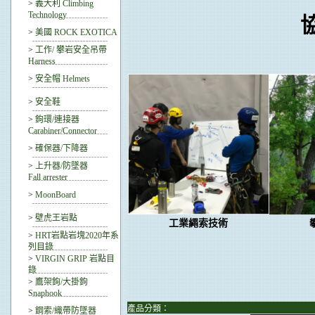
>
義大利 Climbing
Technology
>
美國 ROCK EXOTICA
>
工作/ 攀岩安全吊帶
Harness
>
安全帽 Helmets
>
安全鞋
>
鉤環/連接器
Carabiner/Connector
>
確保器/下降器
>
上升器/防墜器
Fall arrester
>
MoonBoard
>
壁虎王岩點
工業繩索技術
>
HRT岩點岩塊2020年系
列目錄
>
VIRGIN GRIP 岩點目
錄
>
鷹架鉤/大掛鉤
Snaphook
產品分類：
>
鋼索/織帶防墜器