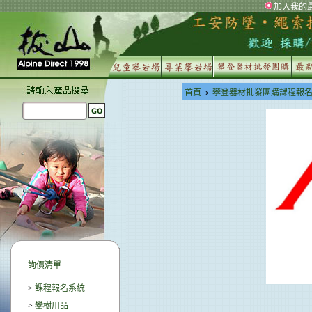
加入我的
首頁
›
攀登器材批發團購課程報
詢價清單
>
課程報名系統
>
攀樹用品