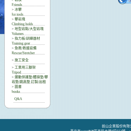
>
岩楔
Friends
>
冰攀
Ice tools
>
攀岩塊
Climbing holds
>
地型岩點/大型岩塊
Volumes
>
指力板/訓練器材
Training gear
>
急救/救援設備
Rescue/Stretcher
>
施工安全
>
工業用三腳架
Tripod
>
運動保護墊/體操墊/攀
岩墊/跳高墊 訂製/出租
>
圖書
books
Q&A
拔山企業股份有限