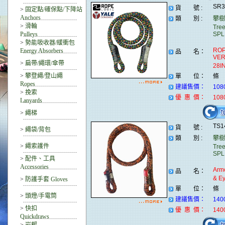
SR
貨 號 :
>
固定點/確保點/下降站
Anchors
類 別 :
攀樹
>
滑輪
Tre
Pulleys
SPL
>
勢能吸收器/緩衝包
ROP
Energy Absorbers
品 名：
VER
>
扁帶/繩環/傘帶
28
>
攀登繩/登山繩
單 位：
條
Ropes
建議售價：
108
>
挽索
優 惠 價：
108
Lanyards
>
繩梯
TS1
貨 號 :
>
繩袋/背包
類 別 :
攀樹
>
繩索護件
Tre
SPL
>
配件、工具
Accessories
Arm
品 名：
& 
>
防護手套 Gloves
單 位：
條
>
頭燈/手電筒
建議售價：
140
>
快扣
優 惠 價：
140
Quickdraws