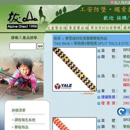
加入我的
首頁
›
攀登器材批發團購攀樹用品
Tree Work > 單眼繩&雙眼繩 SPLIT TAILS & EYE
SR
貨 號 :
類 別 :
攀樹
Tre
SPL
YAL
品 名：
BEE
輔助
單 位：
米
建議售價：
29
優 惠 價：
29
詢價清單
SR
>
課程報名系統
貨 號 :
類 別 :
攀樹
>
攀樹用品