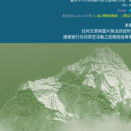
臺北市
區市民大道8段552號 address:
11552南港
TEL: 8
a
E-mail:
拔山攀
歡迎參加 facebook 社團:
1.拔山攀登俱樂部
2.
本
任何文章與圖片無法詳述所
讀者進行任何高空活動之前應經過專