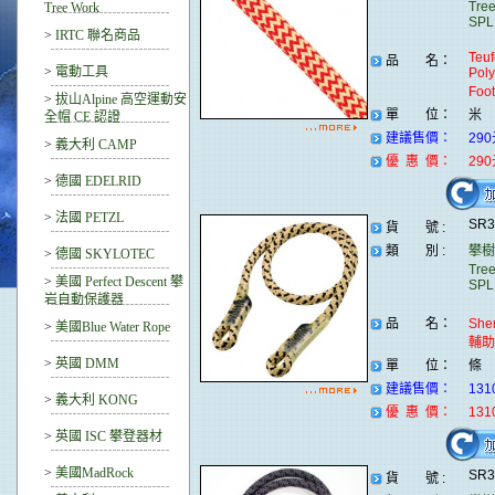
Tre
Tree Work
SPL
>
IRTC 聯名商品
Teu
品 名：
>
電動工具
Poly
Fo
>
拔山Alpine 高空運動安
單 位：
米
全帽 CE 認證
建議售價：
29
>
義大利 CAMP
優 惠 價：
29
>
德國 EDELRID
>
法國 PETZL
SR
貨 號 :
類 別 :
攀樹
>
德國 SKYLOTEC
Tre
>
美國 Perfect Descent 攀
SPL
岩自動保護器
品 名：
She
>
美國Blue Water Rope
輔助
>
英國 DMM
單 位：
條
建議售價：
131
>
義大利 KONG
優 惠 價：
131
>
英國 ISC 攀登器材
>
美國MadRock
SR
貨 號 :