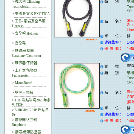
>
義大利 Climbing
類 別 :
攀樹
Technology
Tre
SPL
>
美國 ROCK EXOTICA
Sher
>
工作/ 攀岩安全吊帶
品 名：
Griz
Harness
Li
>
安全帽 Helmets
單 位：
條
建議售價：
145
>
安全鞋
優 惠 價：
145
>
鉤環/連接器
Carabiner/Connector
>
確保器/下降器
SR
貨 號 :
>
上升器/防墜器
類 別 :
攀樹
Fall arrester
Tre
SPL
>
MoonBoard
Sher
>
壁虎王岩點
品 名：
GR
>
HRT岩點岩塊2020年系
(兩
列目錄
單 位：
條
>
VIRGIN GRIP 岩點目
建議售價：
140
錄
>
鷹架鉤/大掛鉤
優 惠 價：
140
Snaphook
>
鋼索/織帶防墜器